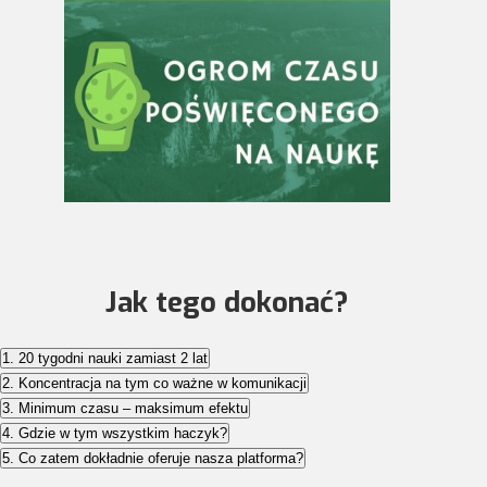
Jak tego dokonać?
1. 20 tygodni nauki zamiast 2 lat
2. Koncentracja na tym co ważne w komunikacji
3. Minimum czasu – maksimum efektu
4. Gdzie w tym wszystkim haczyk?
5. Co zatem dokładnie oferuje nasza platforma?