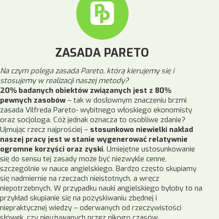
ZASADA PARETO
Na czym polega zasada Pareto, którą kierujemy się i
stosujemy w realizacji naszej metody?
20% badanych obiektów związanych jest z 80%
pewnych zasobów
– tak w dosłownym znaczeniu brzmi
zasada Vilfreda Pareto- wybitnego włoskiego ekonomisty
oraz socjologa. Cóż jednak oznacza to osobliwe zdanie?
Ujmując rzecz najprościej –
stosunkowo
niewielki nakład
naszej pracy jest w stanie wygenerować relatywnie
ogromne korzyści oraz zyski
. Umiejętne ustosunkowanie
się do sensu tej zasady może być niezwykle cenne,
szczególnie w nauce angielskiego. Bardzo często skupiamy
się nadmiernie na rzeczach nieistotnych, a wręcz
niepotrzebnych. W przypadku nauki angielskiego byłoby to na
przykład skupianie się na pozyskiwaniu zbędnej i
niepraktycznej wiedzy – oderwanych od rzeczywistości
słówek, czy nieużywanych przez nikogo czasów.