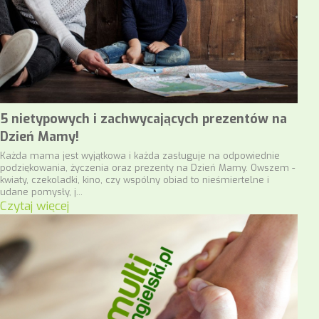
5 nietypowych i zachwycających prezentów na
Dzień Mamy!
Każda mama jest wyjątkowa i każda zasługuje na odpowiednie
podziękowania, życzenia oraz prezenty na Dzień Mamy. Owszem -
kwiaty, czekoladki, kino, czy wspólny obiad to nieśmiertelne i
udane pomysły, j...
Czytaj więcej