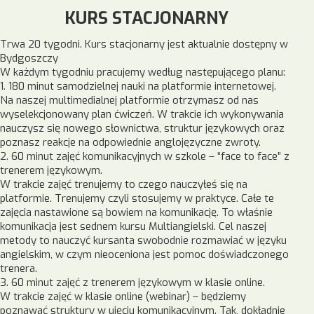
KURS STACJONARNY
Trwa 20 tygodni. Kurs stacjonarny jest aktualnie dostępny w
Bydgoszczy
W każdym tygodniu pracujemy według następującego planu:
1. 180 minut samodzielnej nauki na platformie internetowej.
Na naszej multimedialnej platformie otrzymasz od nas
wyselekcjonowany plan ćwiczeń. W trakcie ich wykonywania
nauczysz się nowego słownictwa, struktur językowych oraz
poznasz reakcje na odpowiednie anglojęzyczne zwroty.
2. 60 minut zajęć komunikacyjnych w szkole – “face to face” z
trenerem językowym.
W trakcie zajęć trenujemy to czego nauczyłeś się na
platformie. Trenujemy czyli stosujemy w praktyce. Całe te
zajęcia nastawione są bowiem na komunikację. To właśnie
komunikacja jest sednem kursu Multiangielski. Cel naszej
metody to nauczyć kursanta swobodnie rozmawiać w języku
angielskim, w czym nieoceniona jest pomoc doświadczonego
trenera.
3. 60 minut zajęć z trenerem językowym w klasie online.
W trakcie zajęć w klasie online (webinar) – będziemy
poznawać struktury w ujęciu komunikacyjnym. Tak, dokładnie