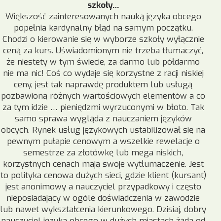
szkoły…
Większość zainteresowanych nauką języka obcego
popełnia kardynalny błąd na samym początku.
Chodzi o kierowanie się w wyborze szkoły wyłącznie
ceną za kurs. Uświadomionym nie trzeba tłumaczyć,
że niestety w tym świecie, za darmo lub półdarmo
nie ma nic! Coś co wydaje się korzystne z racji niskiej
ceny, jest tak naprawdę produktem lub usługą
pozbawioną różnych wartościowych elementów a co
za tym idzie … pieniędzmi wyrzuconymi w błoto. Tak
samo sprawa wygląda z nauczaniem języków
obcych. Rynek usług językowych ustabilizował się na
pewnym pułapie cenowym a wszelkie rewelacje o
semestrze za złotówkę lub mega niskich,
korzystnych cenach mają swoje wytłumaczenie. Jest
to polityka cenowa dużych sieci, gdzie klient (kursant)
jest anonimowy a nauczyciel przypadkowy i często
nieposiadający w ogóle doświadczenia w zawodzie
lub nawet wykształcenia kierunkowego. Dzisiaj, dobry
nauczyciel języka obcego w dużych miastach żąda od