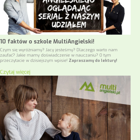
10 faktów o szkole MultiAngielski!
Czym się wyróżniamy? Jacy jesteśmy? Dlaczego warto nam
zaufać? Jakie mamy doświadczenie w nauczaniu? O tym
przeczytacie w dzisiejszym wpisie!
Zapraszamy do lektury!
Czytaj więcej