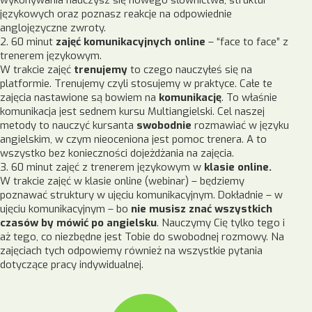
wykonywania nauczysz się nowego słownictwa, struktur
językowych oraz poznasz reakcje na odpowiednie
anglojęzyczne zwroty.
2. 60 minut
zajęć komunikacyjnych online
– “face to face” z
trenerem językowym.
W trakcie zajęć
trenujemy
to czego nauczyłeś się na
platformie. Trenujemy czyli stosujemy w praktyce. Całe te
zajęcia nastawione są bowiem na
komunikację
. To właśnie
komunikacja jest sednem kursu Multiangielski. Cel naszej
metody to nauczyć kursanta
swobodnie
rozmawiać w języku
angielskim, w czym nieoceniona jest pomoc trenera. A to
wszystko bez konieczności dojeżdżania na zajęcia.
3. 60 minut zajęć z trenerem językowym w
klasie online.
W trakcie zajęć w klasie online (webinar) – będziemy
poznawać struktury w ujęciu komunikacyjnym. Dokładnie – w
ujęciu komunikacyjnym – bo
nie musisz znać wszystkich
czasów
by mówić po angielsku
. Nauczymy Cię tylko tego i
aż tego, co niezbędne jest Tobie do swobodnej rozmowy. Na
zajęciach tych odpowiemy również na wszystkie pytania
dotyczące pracy indywidualnej.