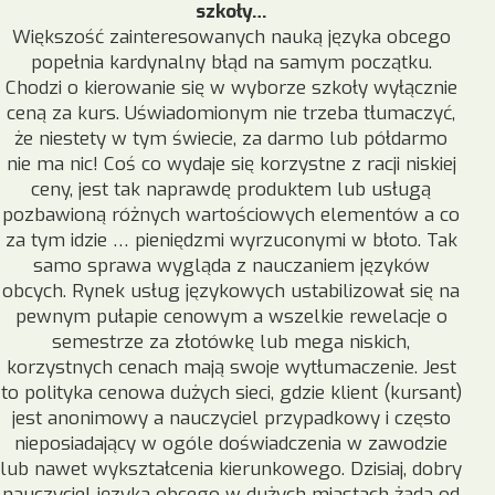
szkoły…
Większość zainteresowanych nauką języka obcego
popełnia kardynalny błąd na samym początku.
Chodzi o kierowanie się w wyborze szkoły wyłącznie
ceną za kurs. Uświadomionym nie trzeba tłumaczyć,
że niestety w tym świecie, za darmo lub półdarmo
nie ma nic! Coś co wydaje się korzystne z racji niskiej
ceny, jest tak naprawdę produktem lub usługą
pozbawioną różnych wartościowych elementów a co
za tym idzie … pieniędzmi wyrzuconymi w błoto. Tak
samo sprawa wygląda z nauczaniem języków
obcych. Rynek usług językowych ustabilizował się na
pewnym pułapie cenowym a wszelkie rewelacje o
semestrze za złotówkę lub mega niskich,
korzystnych cenach mają swoje wytłumaczenie. Jest
to polityka cenowa dużych sieci, gdzie klient (kursant)
jest anonimowy a nauczyciel przypadkowy i często
nieposiadający w ogóle doświadczenia w zawodzie
lub nawet wykształcenia kierunkowego. Dzisiaj, dobry
nauczyciel języka obcego w dużych miastach żąda od