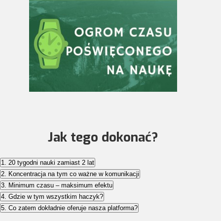
Jak tego dokonać?
1. 20 tygodni nauki zamiast 2 lat
2. Koncentracja na tym co ważne w komunikacji
3. Minimum czasu – maksimum efektu
4. Gdzie w tym wszystkim haczyk?
5. Co zatem dokładnie oferuje nasza platforma?