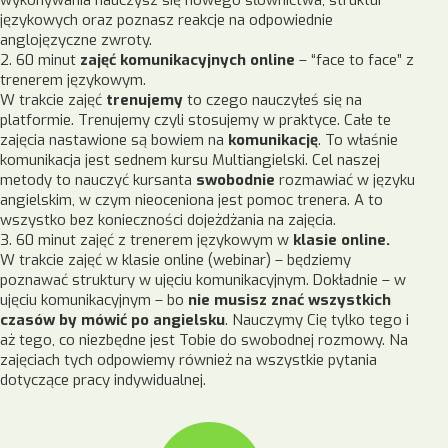
wykonywania nauczysz się nowego słownictwa, struktur
językowych oraz poznasz reakcje na odpowiednie
anglojęzyczne zwroty.
2. 60 minut
zajęć komunikacyjnych online
– “face to face” z
trenerem językowym.
W trakcie zajęć
trenujemy
to czego nauczyłeś się na
platformie. Trenujemy czyli stosujemy w praktyce. Całe te
zajęcia nastawione są bowiem na
komunikację
. To właśnie
komunikacja jest sednem kursu Multiangielski. Cel naszej
metody to nauczyć kursanta
swobodnie
rozmawiać w języku
angielskim, w czym nieoceniona jest pomoc trenera. A to
wszystko bez konieczności dojeżdżania na zajęcia.
3. 60 minut zajęć z trenerem językowym w
klasie online.
W trakcie zajęć w klasie online (webinar) – będziemy
poznawać struktury w ujęciu komunikacyjnym. Dokładnie – w
ujęciu komunikacyjnym – bo
nie musisz znać wszystkich
czasów
by mówić po angielsku
. Nauczymy Cię tylko tego i
aż tego, co niezbędne jest Tobie do swobodnej rozmowy. Na
zajęciach tych odpowiemy również na wszystkie pytania
dotyczące pracy indywidualnej.