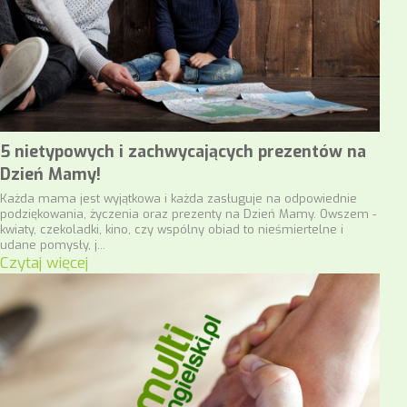
5 nietypowych i zachwycających prezentów na
Dzień Mamy!
Każda mama jest wyjątkowa i każda zasługuje na odpowiednie
podziękowania, życzenia oraz prezenty na Dzień Mamy. Owszem -
kwiaty, czekoladki, kino, czy wspólny obiad to nieśmiertelne i
udane pomysły, j...
Czytaj więcej