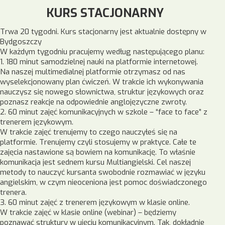
KURS STACJONARNY
Trwa 20 tygodni. Kurs stacjonarny jest aktualnie dostępny w
Bydgoszczy
W każdym tygodniu pracujemy według następującego planu:
1. 180 minut samodzielnej nauki na platformie internetowej.
Na naszej multimedialnej platformie otrzymasz od nas
wyselekcjonowany plan ćwiczeń. W trakcie ich wykonywania
nauczysz się nowego słownictwa, struktur językowych oraz
poznasz reakcje na odpowiednie anglojęzyczne zwroty.
2. 60 minut zajęć komunikacyjnych w szkole – “face to face” z
trenerem językowym.
W trakcie zajęć trenujemy to czego nauczyłeś się na
platformie. Trenujemy czyli stosujemy w praktyce. Całe te
zajęcia nastawione są bowiem na komunikację. To właśnie
komunikacja jest sednem kursu Multiangielski. Cel naszej
metody to nauczyć kursanta swobodnie rozmawiać w języku
angielskim, w czym nieoceniona jest pomoc doświadczonego
trenera.
3. 60 minut zajęć z trenerem językowym w klasie online.
W trakcie zajęć w klasie online (webinar) – będziemy
poznawać struktury w ujęciu komunikacyjnym. Tak, dokładnie