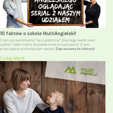
10 faktów o szkole MultiAngielski!
Czym się wyróżniamy? Jacy jesteśmy? Dlaczego warto nam
zaufać? Jakie mamy doświadczenie w nauczaniu? O tym
przeczytacie w dzisiejszym wpisie!
Zapraszamy do lektury!
Czytaj więcej